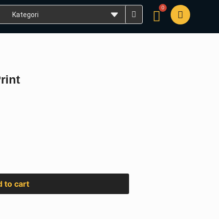
0
Cart
rint
 to cart