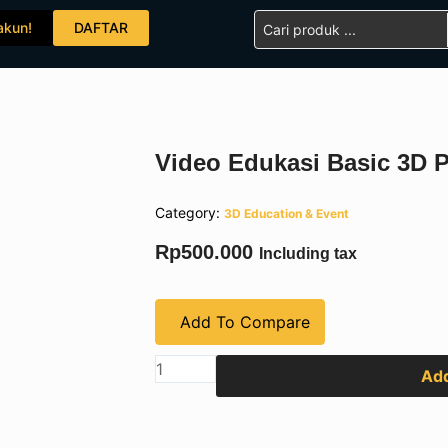
Search
akun!
DAFTAR
...
Video Edukasi Basic 3D P
Category:
3D Education & Event
Rp
500.000
Including tax
Add To Compare
Video
Add
Edukasi
Basic
3D