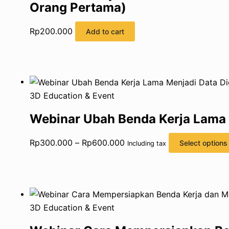
Orang Pertama)
Rp
200.000
Add to cart
3D Education & Event
Webinar Ubah Benda Kerja Lama M
Rp
300.000
–
Rp
600.000
Select options
Including tax
3D Education & Event