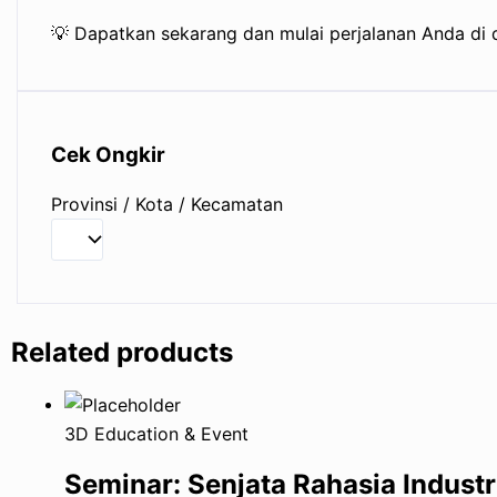
💡 Dapatkan sekarang dan mulai perjalanan Anda di d
Cek Ongkir
Provinsi / Kota / Kecamatan
Price
Price
Price
Related products
range:
range:
range:
Rp300.000
Rp300.000
Rp300.000
through
through
through
3D Education & Event
Rp600.000
Rp600.000
Rp600.000
Seminar: Senjata Rahasia Industr