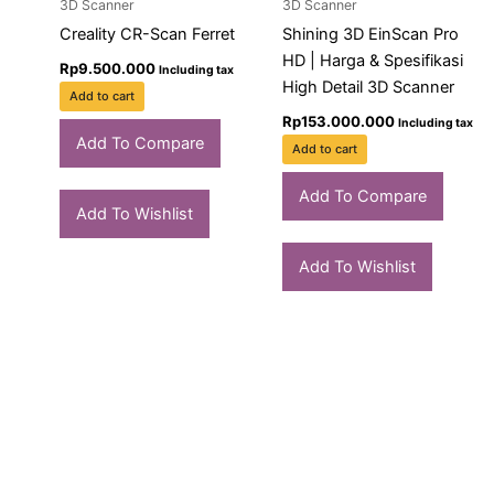
3D Scanner
3D Scanner
Creality CR-Scan Ferret
Shining 3D EinScan Pro
HD | Harga & Spesifikasi
Rp
9.500.000
Including tax
High Detail 3D Scanner
Add to cart
Rp
153.000.000
Including tax
Add To Compare
Add to cart
Add To Compare
Add To Wishlist
Add To Wishlist