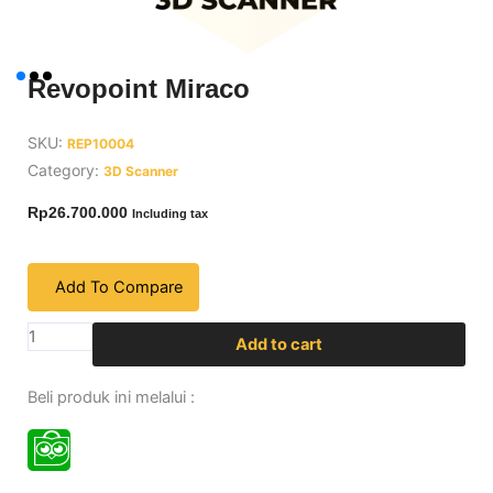
Revopoint Miraco
SKU:
REP10004
Category:
3D Scanner
Rp
26.700.000
Including tax
Add To Compare
Revopoint
Add to cart
Miraco
quantity
Beli produk ini melalui :