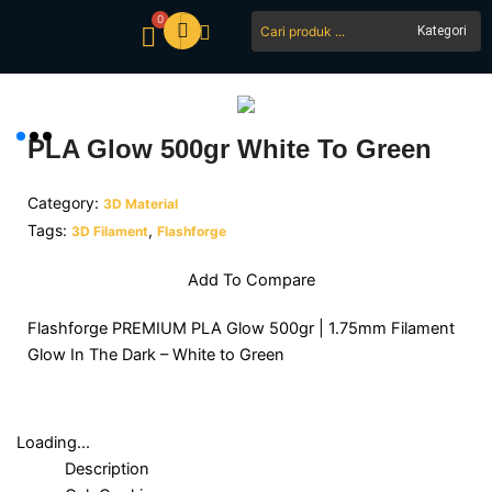
Skip
0
Search
Cart
to
...
content
PLA Glow 500gr White To Green
Category:
3D Material
Tags:
,
3D Filament
Flashforge
Add To Compare
Flashforge PREMIUM PLA Glow 500gr | 1.75mm Filament
Glow In The Dark – White to Green
Loading...
Description